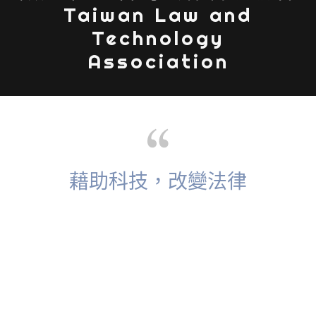
Taiwan Law and
Technology
Association
藉助科技，改變法律