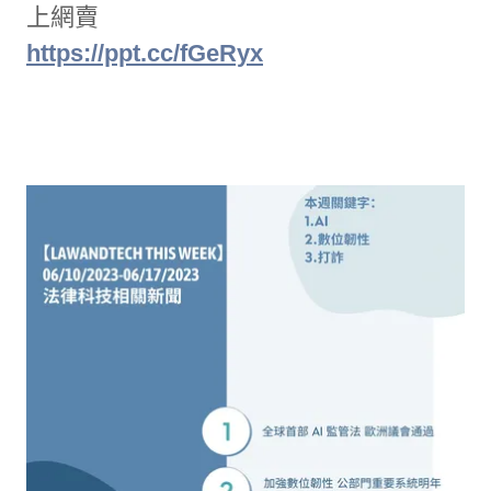
上網賣
https://ppt.cc/fGeRyx