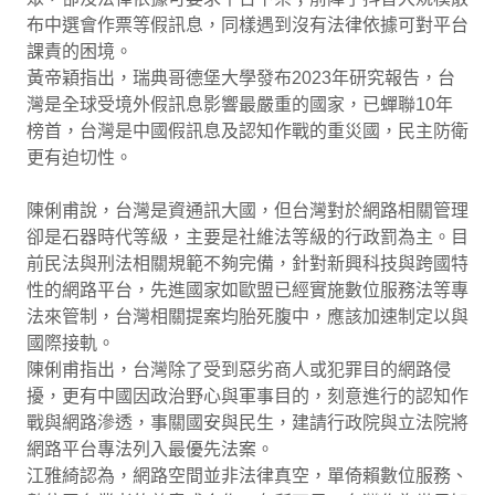
布中選會作票等假訊息，同樣遇到沒有法律依據可對平台
課責的困境。
黃帝穎指出，瑞典哥德堡大學發布2023年研究報告，台
灣是全球受境外假訊息影響最嚴重的國家，已蟬聯10年
榜首，台灣是中國假訊息及認知作戰的重災國，民主防衛
更有迫切性。
陳俐甫說，台灣是資通訊大國，但台灣對於網路相關管理
卻是石器時代等級，主要是社維法等級的行政罰為主。目
前民法與刑法相關規範不夠完備，針對新興科技與跨國特
性的網路平台，先進國家如歐盟已經實施數位服務法等專
法來管制，台灣相關提案均胎死腹中，應該加速制定以與
國際接軌。
陳俐甫指出，台灣除了受到惡劣商人或犯罪目的網路侵
擾，更有中國因政治野心與軍事目的，刻意進行的認知作
戰與網路滲透，事關國安與民生，建請行政院與立法院將
網路平台專法列入最優先法案。
江雅綺認為，網路空間並非法律真空，單倚賴數位服務、