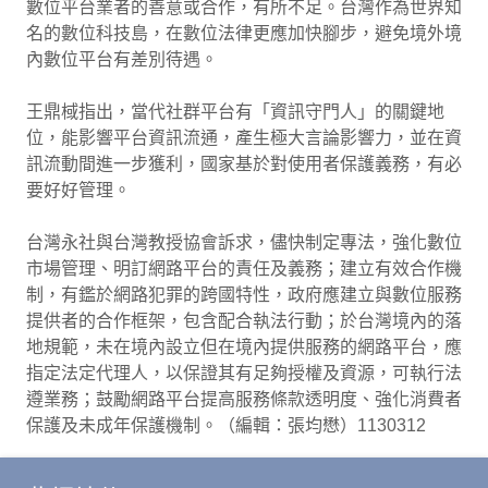
數位平台業者的善意或合作，有所不足。台灣作為世界知
名的數位科技島，在數位法律更應加快腳步，避免境外境
內數位平台有差別待遇。
王鼎棫指出，當代社群平台有「資訊守門人」的關鍵地
位，能影響平台資訊流通，產生極大言論影響力，並在資
訊流動間進一步獲利，國家基於對使用者保護義務，有必
要好好管理。
台灣永社與台灣教授協會訴求，儘快制定專法，強化數位
市場管理、明訂網路平台的責任及義務；建立有效合作機
制，有鑑於網路犯罪的跨國特性，政府應建立與數位服務
提供者的合作框架，包含配合執法行動；於台灣境內的落
地規範，未在境內設立但在境內提供服務的網路平台，應
指定法定代理人，以保證其有足夠授權及資源，可執行法
遵業務；鼓勵網路平台提高服務條款透明度、強化消費者
保護及未成年保護機制。（編輯：張均懋）1130312
https://www.cna.com.tw/news/aipl/202403120104.asp