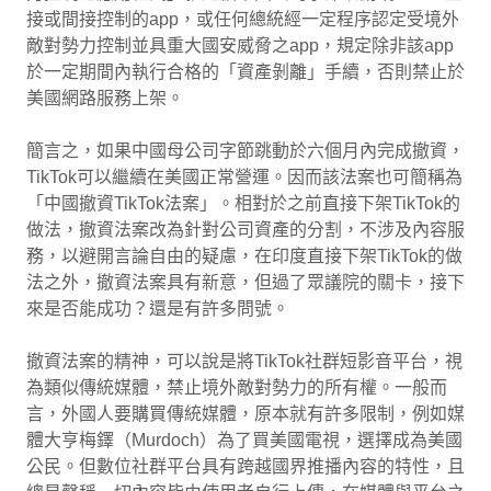
接或間接控制的app，或任何總統經一定程序認定受境外
敵對勢力控制並具重大國安威脅之app，規定除非該app
於一定期間內執行合格的「資產剝離」手續，否則禁止於
美國網路服務上架。
簡言之，如果中國母公司字節跳動於六個月內完成撤資，
TikTok可以繼續在美國正常營運。因而該法案也可簡稱為
「中國撤資TikTok法案」。相對於之前直接下架TikTok的
做法，撤資法案改為針對公司資產的分割，不涉及內容服
務，以避開言論自由的疑慮，在印度直接下架TikTok的做
法之外，撤資法案具有新意，但過了眾議院的關卡，接下
來是否能成功？還是有許多問號。
撤資法案的精神，可以說是將TikTok社群短影音平台，視
為類似傳統媒體，禁止境外敵對勢力的所有權。一般而
言，外國人要購買傳統媒體，原本就有許多限制，例如媒
體大亨梅鐸（Murdoch）為了買美國電視，選擇成為美國
公民。但數位社群平台具有跨越國界推播內容的特性，且