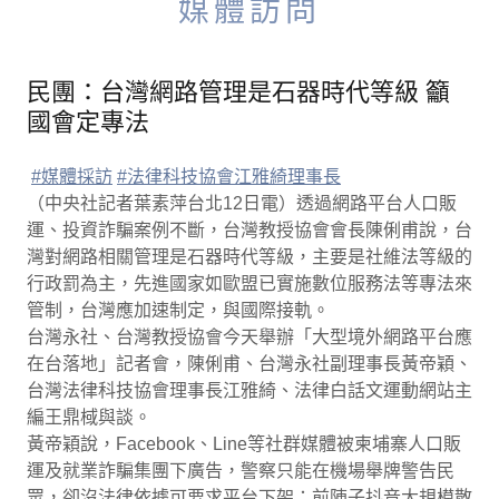
媒體訪問
民團：台灣網路管理是石器時代等級 籲
國會定專法
#媒體採訪
#法律科技協會江雅綺理事長
（中央社記者葉素萍台北12日電）透過網路平台人口販
運、投資詐騙案例不斷，台灣教授協會會長陳俐甫說，台
灣對網路相關管理是石器時代等級，主要是社維法等級的
行政罰為主，先進國家如歐盟已實施數位服務法等專法來
管制，台灣應加速制定，與國際接軌。
台灣永社、台灣教授協會今天舉辦「大型境外網路平台應
在台落地」記者會，陳俐甫、台灣永社副理事長黃帝穎、
台灣法律科技協會理事長江雅綺、法律白話文運動網站主
編王鼎棫與談。
黃帝穎說，Facebook、Line等社群媒體被柬埔寨人口販
運及就業詐騙集團下廣告，警察只能在機場舉牌警告民
眾，卻沒法律依據可要求平台下架；前陣子抖音大規模散