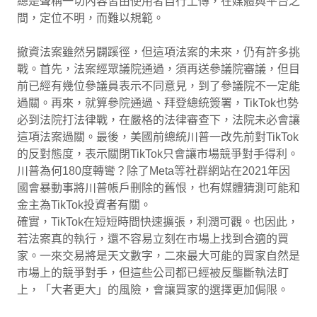
總是聲稱一切內容皆由使用者自行上傳，在媒體與平台之
間，定位不明，而難以規範。
撤資法案雖然另闢蹊徑，但這項法案的未來，仍有許多挑
戰。首先，法案經眾議院通過，須再送參議院審議，但目
前已經有幾位參議員表示不同意見，到了參議院不一定能
過關。再來，就算參院通過、拜登總統簽署，TikTok也勢
必到法院打法律戰，在嚴格的法律審查下，法院未必會讓
這項法案過關。最後，美國前總統川普一改先前對TikTok
的反對態度，表示關閉TikTok只會讓市場競爭對手得利。
川普為何180度轉彎？除了Meta等社群網站在2021年因
國會暴動事將川普帳戶刪除的舊恨，也有媒體猜測可能和
金主為TikTok投資者有關。
確實，TikTok在短短時間快速擴張，利潤可觀。也因此，
若法案真的執行，還不容易立刻在市場上找到合適的買
家。一來交易將是天文數字，二來最大可能的買家自然是
市場上的競爭對手，但這些公司都已經被反壟斷執法盯
上，「大者更大」的風險，會讓買家的選擇更加侷限。